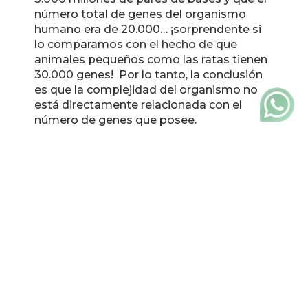
número total de genes del organismo
humano era de 20.000… ¡sorprendente si
lo comparamos con el hecho de que
animales pequeños como las ratas tienen
30.000 genes! Por lo tanto, la conclusión
es que la complejidad del organismo no
está directamente relacionada con el
número de genes que posee.
Además, los científicos del proyecto
descubrieron que el porcentaje de ADN
que codifica para proteínas se sitúa en
torno al 1,5%. Esto lleva a preguntarse qué
hace el 98,5% restante, denominado ADN
no codificante. Algunas investigaciones
demuestran que parte de este ADN no
codificante interviene en la regulación de
los genes. Pero probablemente haya
muchas otras funciones del ADN no
codificante que aún desconocemos y