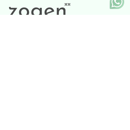
Contacto
+52 33 1720 0760
contacto@zogen.mx
Horario
Lunes a Viernes: 09:00 -18:00
Sábado y Domingo: Cerrado
Legal
Aviso de Privacidad