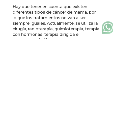
Hay que tener en cuenta que existen
diferentes tipos de cáncer de mama, por
lo que los tratamientos no van a ser
siempre iguales. Actualmente, se utiliza la
cirugía, radioterapia, quimioterapia, terapia
con hormonas, terapia dirigida e
inmunoterapia (9)
El tratamiento más común se realiza con
ciclofosfamidas, pero al margen de ellas,
según investigaciones recientes,
encontramos trastuzumab que, como
complemento del tratamiento
quimioterápico, está ofreciendo buenos
resultados de supervivencia (10). No
obstante, el análisis de la expresión génica
en cáncer de mama hasta ahora no ha
permitido establecer estrategias
terapéuticas adaptadas a cada persona
(11).