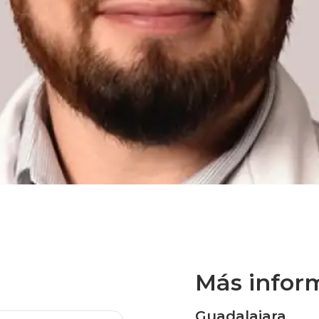
s
Más infor
Guadalajara